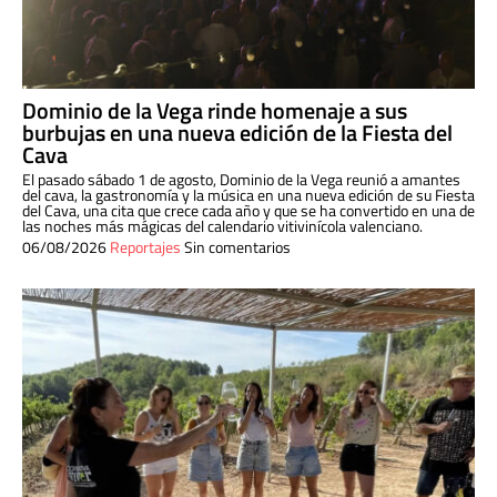
Dominio de la Vega rinde homenaje a sus
burbujas en una nueva edición de la Fiesta del
Cava
El pasado sábado 1 de agosto, Dominio de la Vega reunió a amantes
del cava, la gastronomía y la música en una nueva edición de su Fiesta
del Cava, una cita que crece cada año y que se ha convertido en una de
las noches más mágicas del calendario vitivinícola valenciano.
06/08/2026
Reportajes
Sin comentarios