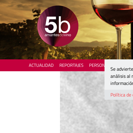
ACTUALIDAD
REPORTAJES
PERSONAJES
ENOTU
Se advierte
análisis al
información
Política de