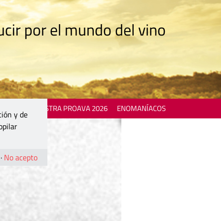
cir por el mundo del vino
 EVENTS
MOSTRA PROAVA 2026
ENOMANÍACOS
ción y de
opilar
·
No acepto