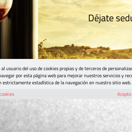
Déjate sedu
RISMO
ZONA DO
VINOS Y MÁS
GASTRONOMÍA
BLOGS
5B
 al usuario del uso de cookies propias y de terceros de personaliza
 navegar por esta página web para mejorar nuestros servicios y rec
 estrictamente estadística de la navegación en nuestro sitio web.
 cookies
Acepto