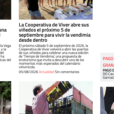
La Cooperativa de Viver abre sus
una
viñedos el próximo 5 de
l
septiembre para vivir la vendimia
desde dentro
 la Vega
El próximo sábado 5 de septiembre de 2026, la
 y la
Cooperativa de Viver volverá a abrir las puertas
del
de sus viñedos para celebrar una nueva edición
 ha
de ‘Tiempo de Vendimia’, una propuesta de
PAGO
cas del
enoturismo que invita a descubrir uno de los
momentos más esperados del calendario
GRAN
vitivinícola.
PAGO 
05/08/2026
Actualidad
Sin comentarios
DO Cav
Garnac