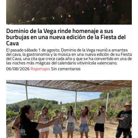
Dominio de la Vega rinde homenaje a sus
burbujas en una nueva edición de la Fiesta del
Cava
El pasado sábado 1 de agosto, Dominio de la Vega reunió a amantes
del cava, la gastronomía y la música en una nueva edición de su Fiesta
del Cava, una cita que crece cada año y que se ha convertido en una de
las noches más mágicas del calendario vitivinícola valenciano.
06/08/2026
Reportajes
Sin comentarios