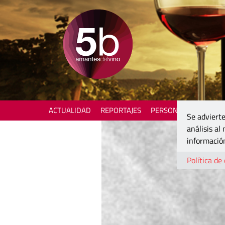
ACTUALIDAD
REPORTAJES
PERSONAJES
ENOTU
Se advierte
análisis al
información
Política de