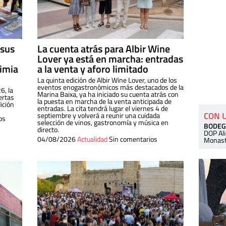
 sus
La cuenta atrás para Albir Wine
Lover ya está en marcha: entradas
dimia
a la venta y aforo limitado
La quinta edición de Albir Wine Lover, uno de los
eventos enogastronómicos más destacados de la
6, la
Marina Baixa, ya ha iniciado su cuenta atrás con
ertas
la puesta en marcha de la venta anticipada de
ición
entradas. La cita tendrá lugar el viernes 4 de
CON 
septiembre y volverá a reunir una cuidada
os
selección de vinos, gastronomía y música en
BODEG
directo.
DOP Al
04/08/2026
Actualidad
Sin comentarios
Monast