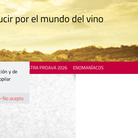
cir por el mundo del vino
 EVENTS
MOSTRA PROAVA 2026
ENOMANÍACOS
ción y de
opilar
·
No acepto