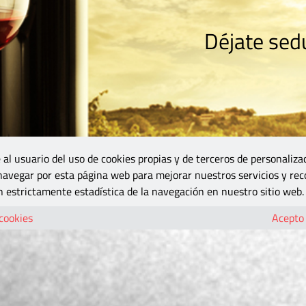
Déjate sedu
RISMO
ZONA DO
VINOS Y MÁS
GASTRONOMÍA
BLOGS
5B
 al usuario del uso de cookies propias y de terceros de personaliza
 navegar por esta página web para mejorar nuestros servicios y rec
 estrictamente estadística de la navegación en nuestro sitio web.
 cookies
Acepto