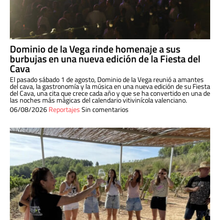
Dominio de la Vega rinde homenaje a sus
burbujas en una nueva edición de la Fiesta del
Cava
El pasado sábado 1 de agosto, Dominio de la Vega reunió a amantes
del cava, la gastronomía y la música en una nueva edición de su Fiesta
del Cava, una cita que crece cada año y que se ha convertido en una de
las noches más mágicas del calendario vitivinícola valenciano.
06/08/2026
Reportajes
Sin comentarios