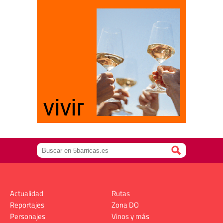
Actualidad
Rutas
Reportajes
Zona DO
Personajes
Vinos y más