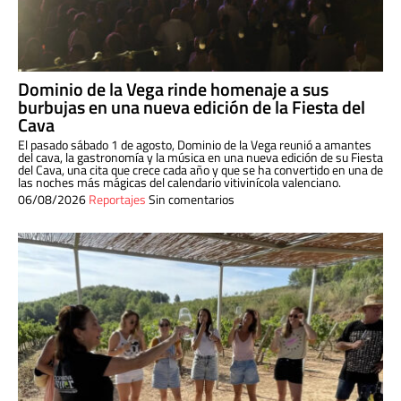
Dominio de la Vega rinde homenaje a sus
burbujas en una nueva edición de la Fiesta del
Cava
El pasado sábado 1 de agosto, Dominio de la Vega reunió a amantes
del cava, la gastronomía y la música en una nueva edición de su Fiesta
del Cava, una cita que crece cada año y que se ha convertido en una de
las noches más mágicas del calendario vitivinícola valenciano.
06/08/2026
Reportajes
Sin comentarios