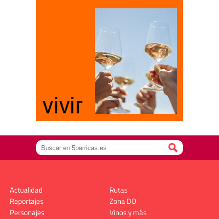
Actualidad
Rutas
Reportajes
Zona DO
Personajes
Vinos y más