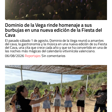
Dominio de la Vega rinde homenaje a sus
burbujas en una nueva edición de la Fiesta del
Cava
El pasado sábado 1 de agosto, Dominio de la Vega reunió a amantes
del cava, la gastronomía y la música en una nueva edición de su Fiesta
del Cava, una cita que crece cada año y que se ha convertido en una de
las noches más mágicas del calendario vitivinícola valenciano.
06/08/2026
Reportajes
Sin comentarios