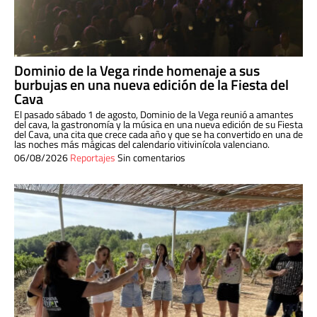
Dominio de la Vega rinde homenaje a sus
burbujas en una nueva edición de la Fiesta del
Cava
El pasado sábado 1 de agosto, Dominio de la Vega reunió a amantes
del cava, la gastronomía y la música en una nueva edición de su Fiesta
del Cava, una cita que crece cada año y que se ha convertido en una de
las noches más mágicas del calendario vitivinícola valenciano.
06/08/2026
Reportajes
Sin comentarios