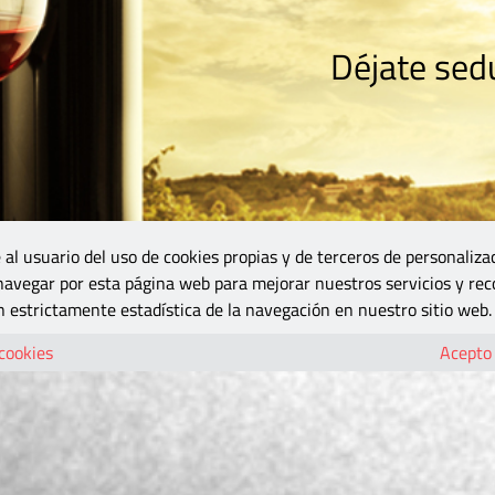
Déjate sedu
RISMO
ZONA DO
VINOS Y MÁS
GASTRONOMÍA
BLOGS
5B
 al usuario del uso de cookies propias y de terceros de personaliza
 navegar por esta página web para mejorar nuestros servicios y rec
 estrictamente estadística de la navegación en nuestro sitio web.
 cookies
Acepto