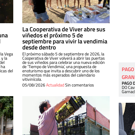
La Cooperativa de Viver abre sus
una
viñedos el próximo 5 de
l
septiembre para vivir la vendimia
desde dentro
 la Vega
El próximo sábado 5 de septiembre de 2026, la
 y la
Cooperativa de Viver volverá a abrir las puertas
del
de sus viñedos para celebrar una nueva edición
 ha
de ‘Tiempo de Vendimia’, una propuesta de
PAGO
cas del
enoturismo que invita a descubrir uno de los
momentos más esperados del calendario
GRAN
vitivinícola.
PAGO 
05/08/2026
Actualidad
Sin comentarios
DO Cav
Garnac