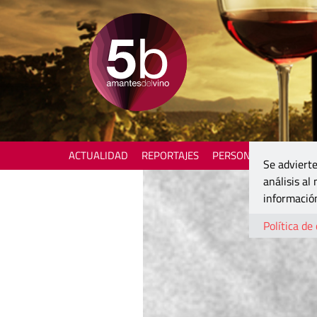
ACTUALIDAD
REPORTAJES
PERSONAJES
ENOTU
Se advierte
análisis al
información
Política de