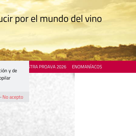
cir por el mundo del vino
 EVENTS
MOSTRA PROAVA 2026
ENOMANÍACOS
ción y de
opilar
·
No acepto