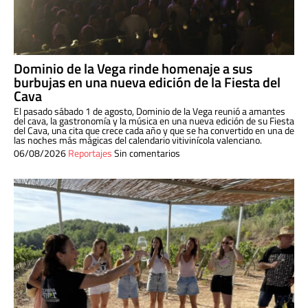
Dominio de la Vega rinde homenaje a sus
burbujas en una nueva edición de la Fiesta del
Cava
El pasado sábado 1 de agosto, Dominio de la Vega reunió a amantes
del cava, la gastronomía y la música en una nueva edición de su Fiesta
del Cava, una cita que crece cada año y que se ha convertido en una de
las noches más mágicas del calendario vitivinícola valenciano.
06/08/2026
Reportajes
Sin comentarios