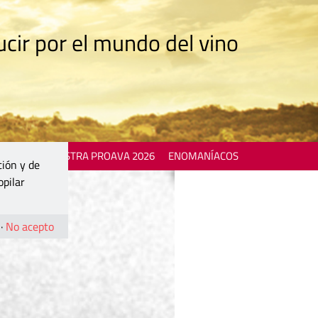
cir por el mundo del vino
 EVENTS
MOSTRA PROAVA 2026
ENOMANÍACOS
ción y de
opilar
·
No acepto