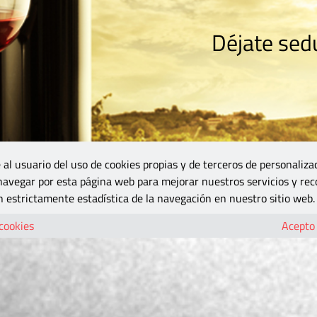
Déjate sedu
RISMO
ZONA DO
VINOS Y MÁS
GASTRONOMÍA
BLOGS
5B
 al usuario del uso de cookies propias y de terceros de personaliza
 navegar por esta página web para mejorar nuestros servicios y rec
 estrictamente estadística de la navegación en nuestro sitio web.
 cookies
Acepto