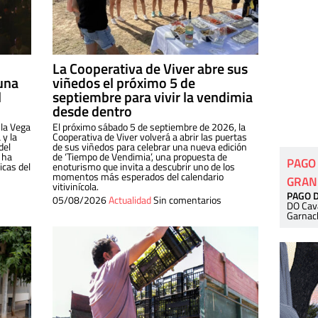
La Cooperativa de Viver abre sus
una
viñedos el próximo 5 de
l
septiembre para vivir la vendimia
desde dentro
 la Vega
El próximo sábado 5 de septiembre de 2026, la
 y la
Cooperativa de Viver volverá a abrir las puertas
del
de sus viñedos para celebrar una nueva edición
 ha
de ‘Tiempo de Vendimia’, una propuesta de
PAGO
cas del
enoturismo que invita a descubrir uno de los
momentos más esperados del calendario
GRAN
vitivinícola.
PAGO 
05/08/2026
Actualidad
Sin comentarios
DO Cav
Garnac