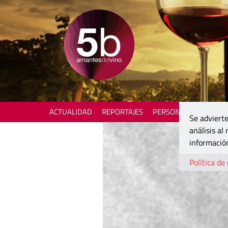
ACTUALIDAD
REPORTAJES
PERSONAJES
ENOTU
Se advierte
análisis al
información
Política de