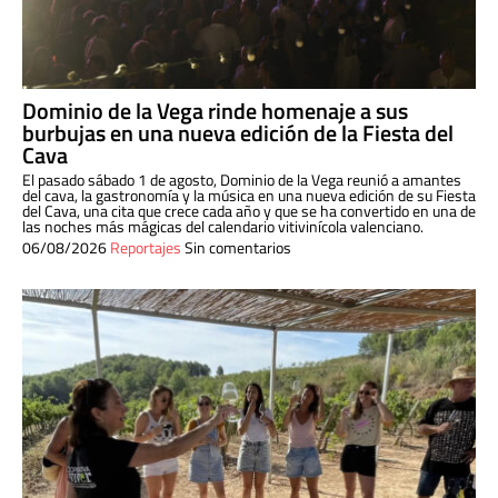
Dominio de la Vega rinde homenaje a sus
burbujas en una nueva edición de la Fiesta del
Cava
El pasado sábado 1 de agosto, Dominio de la Vega reunió a amantes
del cava, la gastronomía y la música en una nueva edición de su Fiesta
del Cava, una cita que crece cada año y que se ha convertido en una de
las noches más mágicas del calendario vitivinícola valenciano.
06/08/2026
Reportajes
Sin comentarios