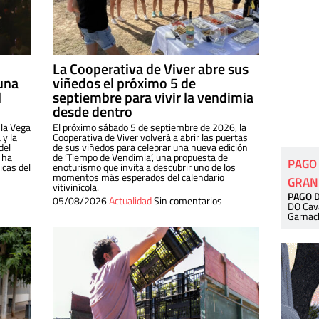
La Cooperativa de Viver abre sus
una
viñedos el próximo 5 de
l
septiembre para vivir la vendimia
desde dentro
 la Vega
El próximo sábado 5 de septiembre de 2026, la
 y la
Cooperativa de Viver volverá a abrir las puertas
del
de sus viñedos para celebrar una nueva edición
 ha
de ‘Tiempo de Vendimia’, una propuesta de
PAGO
cas del
enoturismo que invita a descubrir uno de los
momentos más esperados del calendario
GRAN
vitivinícola.
PAGO 
05/08/2026
Actualidad
Sin comentarios
DO Cav
Garnac