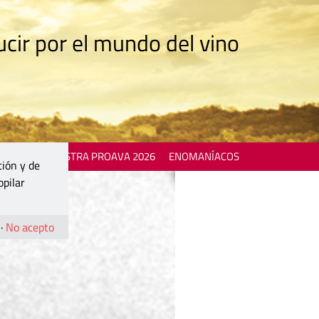
cir por el mundo del vino
 EVENTS
MOSTRA PROAVA 2026
ENOMANÍACOS
ción y de
opilar
·
No acepto