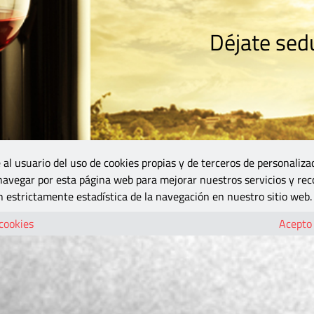
Déjate sedu
RISMO
ZONA DO
VINOS Y MÁS
GASTRONOMÍA
BLOGS
5B
 al usuario del uso de cookies propias y de terceros de personaliza
 navegar por esta página web para mejorar nuestros servicios y rec
 estrictamente estadística de la navegación en nuestro sitio web.
 cookies
Acepto