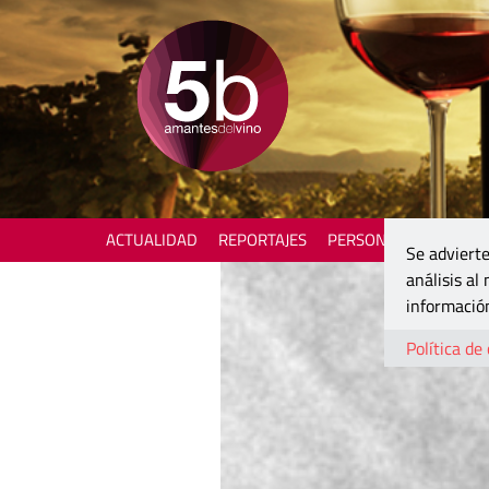
ACTUALIDAD
REPORTAJES
PERSONAJES
ENOTU
Se advierte
análisis al
información
Política de