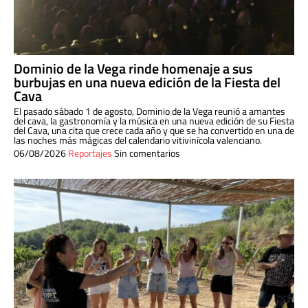
Dominio de la Vega rinde homenaje a sus
burbujas en una nueva edición de la Fiesta del
Cava
El pasado sábado 1 de agosto, Dominio de la Vega reunió a amantes
del cava, la gastronomía y la música en una nueva edición de su Fiesta
del Cava, una cita que crece cada año y que se ha convertido en una de
las noches más mágicas del calendario vitivinícola valenciano.
06/08/2026
Reportajes
Sin comentarios