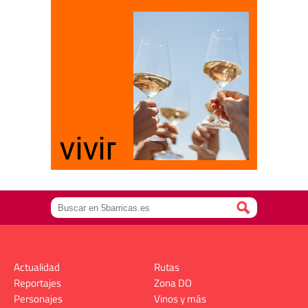
Actualidad
Rutas
Reportajes
Zona DO
Personajes
Vinos y más