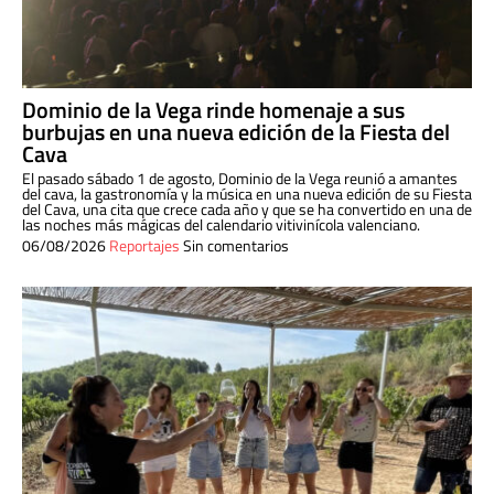
Dominio de la Vega rinde homenaje a sus
burbujas en una nueva edición de la Fiesta del
Cava
El pasado sábado 1 de agosto, Dominio de la Vega reunió a amantes
del cava, la gastronomía y la música en una nueva edición de su Fiesta
del Cava, una cita que crece cada año y que se ha convertido en una de
las noches más mágicas del calendario vitivinícola valenciano.
06/08/2026
Reportajes
Sin comentarios