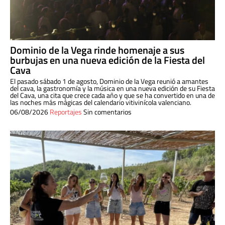
Dominio de la Vega rinde homenaje a sus
burbujas en una nueva edición de la Fiesta del
Cava
El pasado sábado 1 de agosto, Dominio de la Vega reunió a amantes
del cava, la gastronomía y la música en una nueva edición de su Fiesta
del Cava, una cita que crece cada año y que se ha convertido en una de
las noches más mágicas del calendario vitivinícola valenciano.
06/08/2026
Reportajes
Sin comentarios