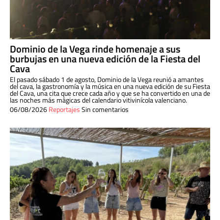
Dominio de la Vega rinde homenaje a sus
burbujas en una nueva edición de la Fiesta del
Cava
El pasado sábado 1 de agosto, Dominio de la Vega reunió a amantes
del cava, la gastronomía y la música en una nueva edición de su Fiesta
del Cava, una cita que crece cada año y que se ha convertido en una de
las noches más mágicas del calendario vitivinícola valenciano.
06/08/2026
Reportajes
Sin comentarios