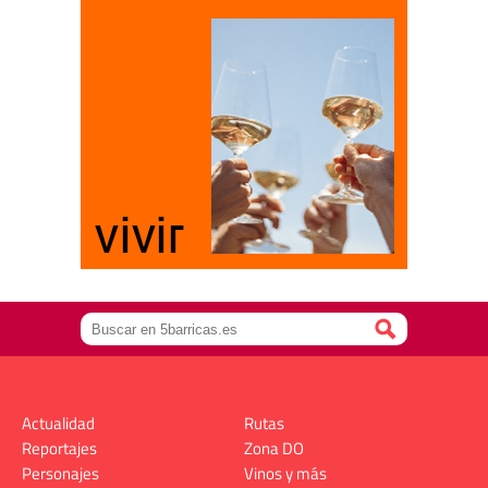
Actualidad
Rutas
Reportajes
Zona DO
Personajes
Vinos y más