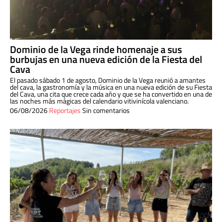
Dominio de la Vega rinde homenaje a sus
burbujas en una nueva edición de la Fiesta del
Cava
El pasado sábado 1 de agosto, Dominio de la Vega reunió a amantes
del cava, la gastronomía y la música en una nueva edición de su Fiesta
del Cava, una cita que crece cada año y que se ha convertido en una de
las noches más mágicas del calendario vitivinícola valenciano.
06/08/2026
Reportajes
Sin comentarios