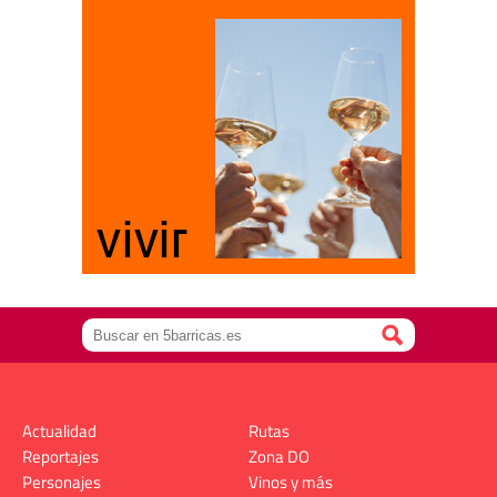
Actualidad
Rutas
Reportajes
Zona DO
Personajes
Vinos y más