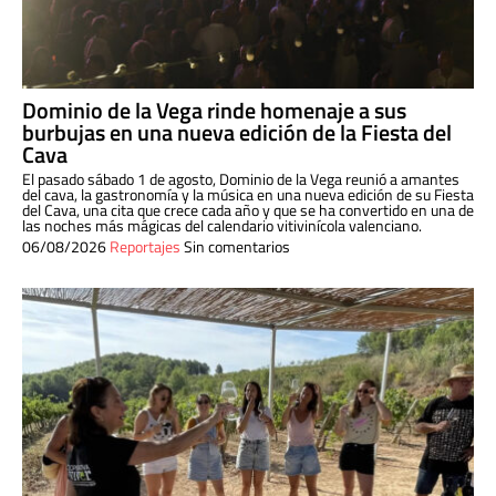
Dominio de la Vega rinde homenaje a sus
burbujas en una nueva edición de la Fiesta del
Cava
El pasado sábado 1 de agosto, Dominio de la Vega reunió a amantes
del cava, la gastronomía y la música en una nueva edición de su Fiesta
del Cava, una cita que crece cada año y que se ha convertido en una de
las noches más mágicas del calendario vitivinícola valenciano.
06/08/2026
Reportajes
Sin comentarios