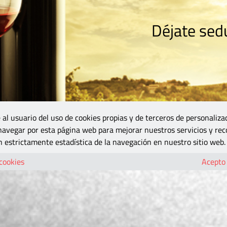
Déjate sedu
RISMO
ZONA DO
VINOS Y MÁS
GASTRONOMÍA
BLOGS
5B
 al usuario del uso de cookies propias y de terceros de personaliza
 navegar por esta página web para mejorar nuestros servicios y rec
 estrictamente estadística de la navegación en nuestro sitio web.
 cookies
Acepto