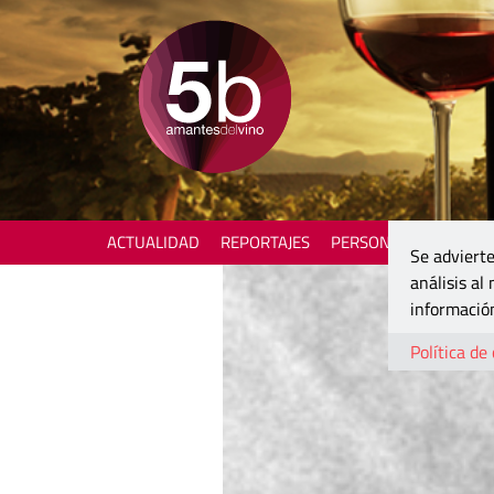
ACTUALIDAD
REPORTAJES
PERSONAJES
ENOTU
Se advierte
análisis al
información
Política de