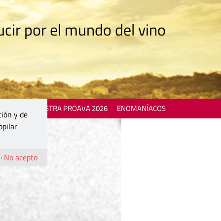
cir por el mundo del vino
 EVENTS
MOSTRA PROAVA 2026
ENOMANÍACOS
ción y de
opilar
·
No acepto