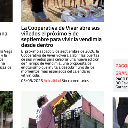
La Cooperativa de Viver abre sus
una
viñedos el próximo 5 de
l
septiembre para vivir la vendimia
desde dentro
 la Vega
El próximo sábado 5 de septiembre de 2026, la
 y la
Cooperativa de Viver volverá a abrir las puertas
del
de sus viñedos para celebrar una nueva edición
 ha
de ‘Tiempo de Vendimia’, una propuesta de
PAGO
cas del
enoturismo que invita a descubrir uno de los
momentos más esperados del calendario
GRAN
vitivinícola.
PAGO 
05/08/2026
Actualidad
Sin comentarios
DO Cav
Garnac