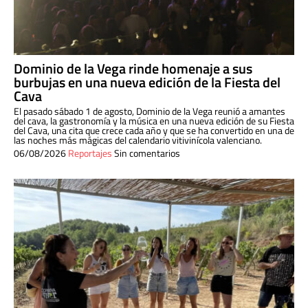
Dominio de la Vega rinde homenaje a sus
burbujas en una nueva edición de la Fiesta del
Cava
El pasado sábado 1 de agosto, Dominio de la Vega reunió a amantes
del cava, la gastronomía y la música en una nueva edición de su Fiesta
del Cava, una cita que crece cada año y que se ha convertido en una de
las noches más mágicas del calendario vitivinícola valenciano.
06/08/2026
Reportajes
Sin comentarios