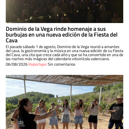
Dominio de la Vega rinde homenaje a sus
burbujas en una nueva edición de la Fiesta del
Cava
El pasado sábado 1 de agosto, Dominio de la Vega reunió a amantes
del cava, la gastronomía y la música en una nueva edición de su Fiesta
del Cava, una cita que crece cada año y que se ha convertido en una de
las noches más mágicas del calendario vitivinícola valenciano.
06/08/2026
Reportajes
Sin comentarios