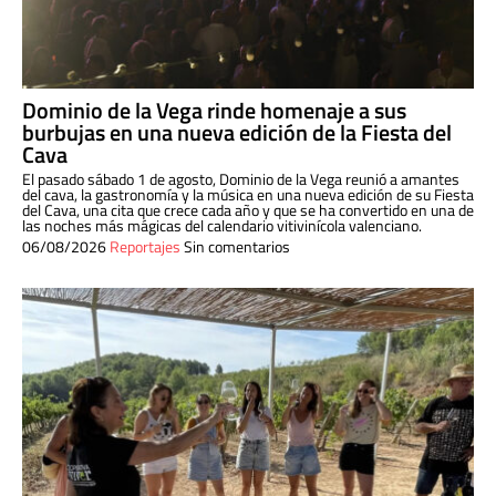
Dominio de la Vega rinde homenaje a sus
burbujas en una nueva edición de la Fiesta del
Cava
El pasado sábado 1 de agosto, Dominio de la Vega reunió a amantes
del cava, la gastronomía y la música en una nueva edición de su Fiesta
del Cava, una cita que crece cada año y que se ha convertido en una de
las noches más mágicas del calendario vitivinícola valenciano.
06/08/2026
Reportajes
Sin comentarios