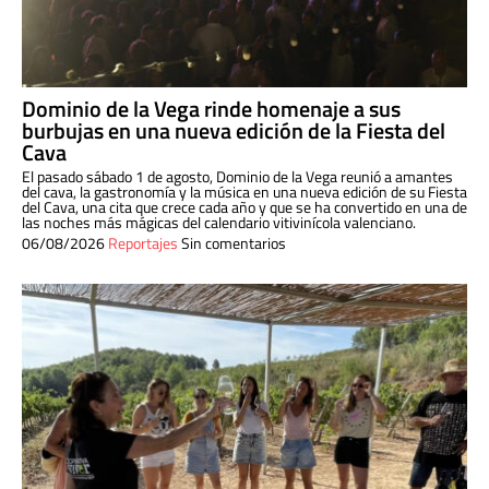
Dominio de la Vega rinde homenaje a sus
burbujas en una nueva edición de la Fiesta del
Cava
El pasado sábado 1 de agosto, Dominio de la Vega reunió a amantes
del cava, la gastronomía y la música en una nueva edición de su Fiesta
del Cava, una cita que crece cada año y que se ha convertido en una de
las noches más mágicas del calendario vitivinícola valenciano.
06/08/2026
Reportajes
Sin comentarios