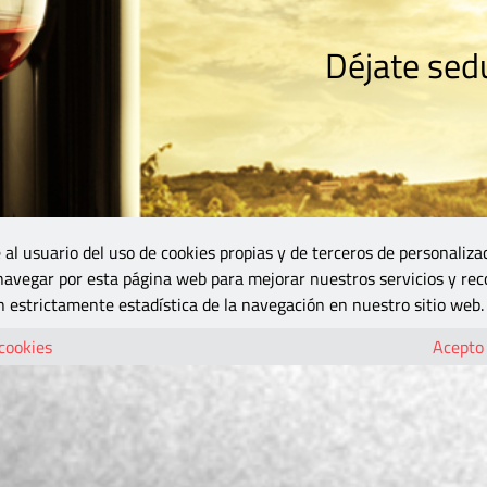
Déjate sedu
RISMO
ZONA DO
VINOS Y MÁS
GASTRONOMÍA
BLOGS
5B
 al usuario del uso de cookies propias y de terceros de personaliza
 navegar por esta página web para mejorar nuestros servicios y rec
 estrictamente estadística de la navegación en nuestro sitio web.
 cookies
Acepto