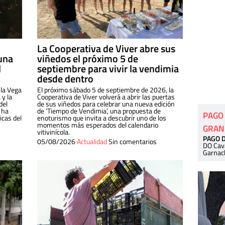
La Cooperativa de Viver abre sus
una
viñedos el próximo 5 de
l
septiembre para vivir la vendimia
desde dentro
 la Vega
El próximo sábado 5 de septiembre de 2026, la
 y la
Cooperativa de Viver volverá a abrir las puertas
del
de sus viñedos para celebrar una nueva edición
 ha
de ‘Tiempo de Vendimia’, una propuesta de
PAGO
cas del
enoturismo que invita a descubrir uno de los
momentos más esperados del calendario
GRAN
vitivinícola.
PAGO 
05/08/2026
Actualidad
Sin comentarios
DO Cav
Garnac