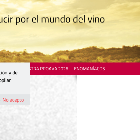
cir por el mundo del vino
 EVENTS
MOSTRA PROAVA 2026
ENOMANÍACOS
ción y de
opilar
·
No acepto