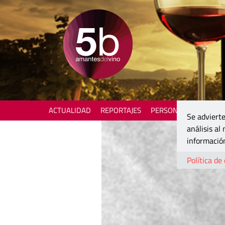
ACTUALIDAD
REPORTAJES
PERSONAJES
ENOTU
Se advierte
análisis al
información
Política de