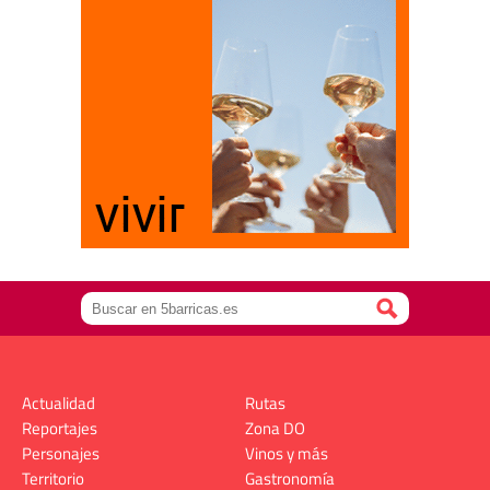
Actualidad
Rutas
Reportajes
Zona DO
Personajes
Vinos y más
Territorio
Gastronomía