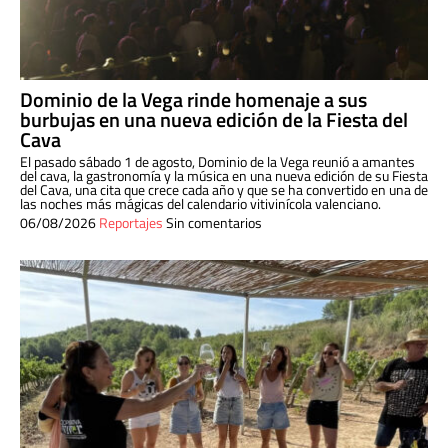
Dominio de la Vega rinde homenaje a sus
burbujas en una nueva edición de la Fiesta del
Cava
El pasado sábado 1 de agosto, Dominio de la Vega reunió a amantes
del cava, la gastronomía y la música en una nueva edición de su Fiesta
del Cava, una cita que crece cada año y que se ha convertido en una de
las noches más mágicas del calendario vitivinícola valenciano.
06/08/2026
Reportajes
Sin comentarios