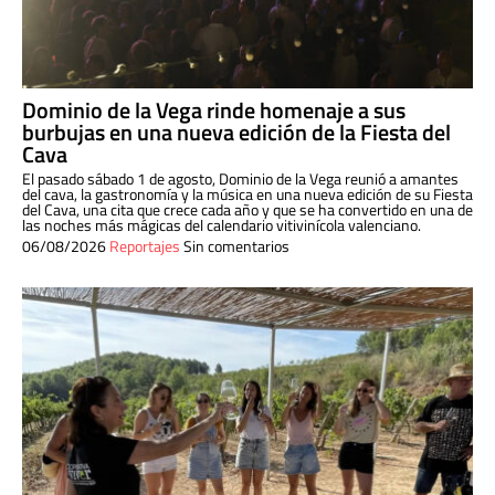
Dominio de la Vega rinde homenaje a sus
burbujas en una nueva edición de la Fiesta del
Cava
El pasado sábado 1 de agosto, Dominio de la Vega reunió a amantes
del cava, la gastronomía y la música en una nueva edición de su Fiesta
del Cava, una cita que crece cada año y que se ha convertido en una de
las noches más mágicas del calendario vitivinícola valenciano.
06/08/2026
Reportajes
Sin comentarios