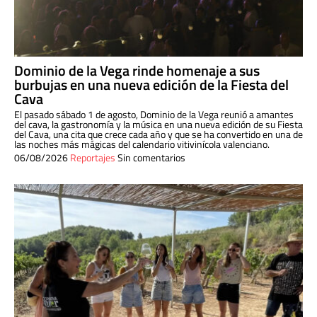
Dominio de la Vega rinde homenaje a sus
burbujas en una nueva edición de la Fiesta del
Cava
El pasado sábado 1 de agosto, Dominio de la Vega reunió a amantes
del cava, la gastronomía y la música en una nueva edición de su Fiesta
del Cava, una cita que crece cada año y que se ha convertido en una de
las noches más mágicas del calendario vitivinícola valenciano.
06/08/2026
Reportajes
Sin comentarios