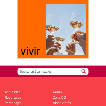
Actualidad
Rutas
Reportajes
Zona DO
Personajes
Vinos y más