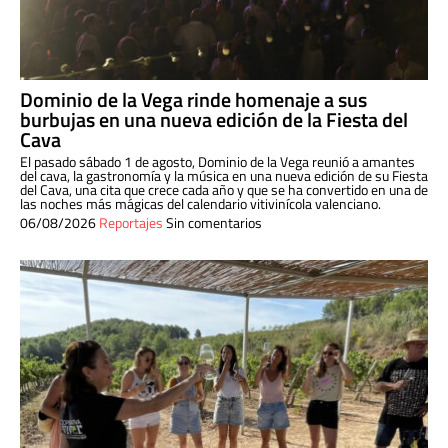
Dominio de la Vega rinde homenaje a sus
burbujas en una nueva edición de la Fiesta del
Cava
El pasado sábado 1 de agosto, Dominio de la Vega reunió a amantes
del cava, la gastronomía y la música en una nueva edición de su Fiesta
del Cava, una cita que crece cada año y que se ha convertido en una de
las noches más mágicas del calendario vitivinícola valenciano.
06/08/2026
Reportajes
Sin comentarios