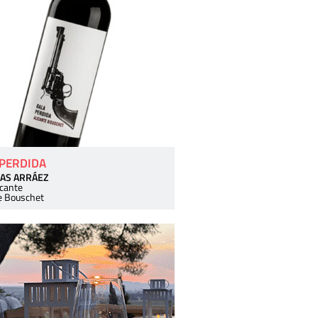
 PERDIDA
AS ARRÁEZ
icante
e Bouschet