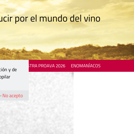
cir por el mundo del vino
 EVENTS
MOSTRA PROAVA 2026
ENOMANÍACOS
ción y de
opilar
·
No acepto