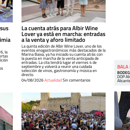
 sus
La cuenta atrás para Albir Wine
Lover ya está en marcha: entradas
dimia
a la venta y aforo limitado
La quinta edición de Albir Wine Lover, uno de los
eventos enogastronómicos más destacados de la
6, la
Marina Baixa, ya ha iniciado su cuenta atrás con
ertas
la puesta en marcha de la venta anticipada de
ición
entradas. La cita tendrá lugar el viernes 4 de
BALA
septiembre y volverá a reunir una cuidada
os
selección de vinos, gastronomía y música en
BODEG
directo.
DOP Al
04/08/2026
Actualidad
Sin comentarios
Alicant