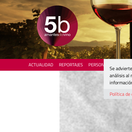
ACTUALIDAD
REPORTAJES
PERSONAJES
ENOTU
Se advierte
análisis al
información
Política de