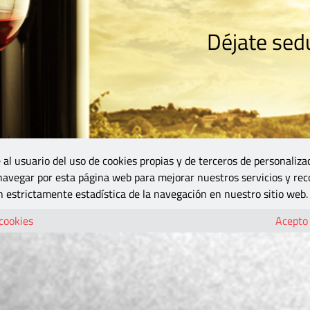
Déjate sedu
RISMO
ZONA DO
VINOS Y MÁS
GASTRONOMÍA
BLOGS
5B
 al usuario del uso de cookies propias y de terceros de personaliza
 navegar por esta página web para mejorar nuestros servicios y rec
 estrictamente estadística de la navegación en nuestro sitio web.
 cookies
Acepto