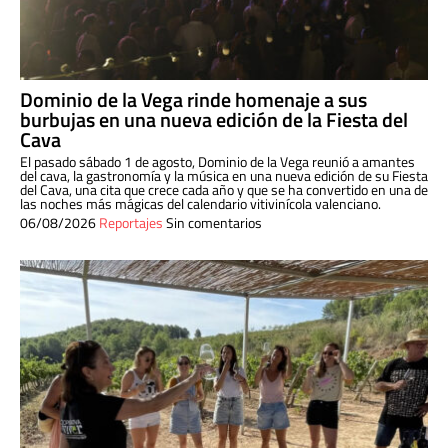
Dominio de la Vega rinde homenaje a sus
burbujas en una nueva edición de la Fiesta del
Cava
El pasado sábado 1 de agosto, Dominio de la Vega reunió a amantes
del cava, la gastronomía y la música en una nueva edición de su Fiesta
del Cava, una cita que crece cada año y que se ha convertido en una de
las noches más mágicas del calendario vitivinícola valenciano.
06/08/2026
Reportajes
Sin comentarios