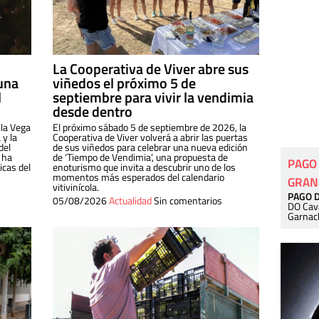
La Cooperativa de Viver abre sus
una
viñedos el próximo 5 de
l
septiembre para vivir la vendimia
desde dentro
 la Vega
El próximo sábado 5 de septiembre de 2026, la
 y la
Cooperativa de Viver volverá a abrir las puertas
del
de sus viñedos para celebrar una nueva edición
 ha
de ‘Tiempo de Vendimia’, una propuesta de
PAGO
cas del
enoturismo que invita a descubrir uno de los
momentos más esperados del calendario
GRAN
vitivinícola.
PAGO 
05/08/2026
Actualidad
Sin comentarios
DO Cav
Garnac