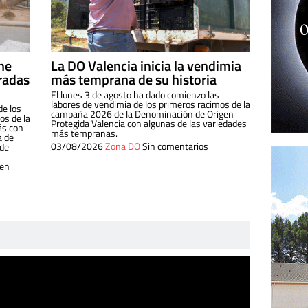
ine
La DO Valencia inicia la vendimia
radas
más temprana de su historia
El lunes 3 de agosto ha dado comienzo las
labores de vendimia de los primeros racimos de la
de los
campaña 2026 de la Denominación de Origen
s de la
Protegida Valencia con algunas de las variedades
ás con
más tempranas.
a de
03/08/2026
Zona DO
Sin comentarios
 de
 en