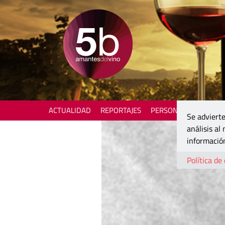
ACTUALIDAD
REPORTAJES
PERSONAJES
ENOTU
Se advierte
análisis al
información
Política de