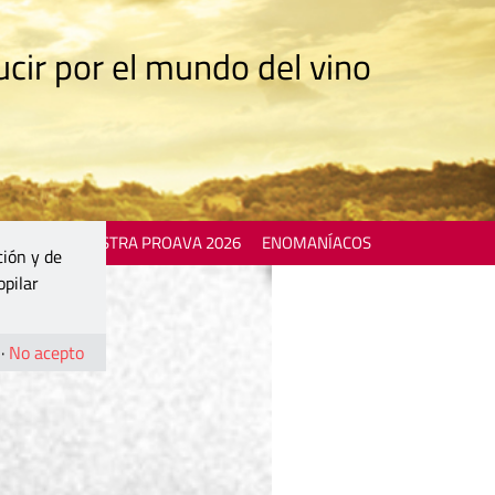
cir por el mundo del vino
 EVENTS
MOSTRA PROAVA 2026
ENOMANÍACOS
ción y de
opilar
·
No acepto