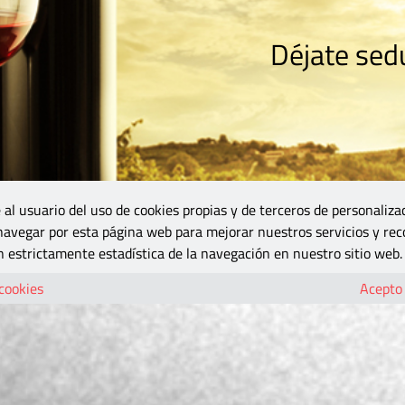
Déjate sedu
RISMO
ZONA DO
VINOS Y MÁS
GASTRONOMÍA
BLOGS
5B
 al usuario del uso de cookies propias y de terceros de personaliza
 navegar por esta página web para mejorar nuestros servicios y rec
 estrictamente estadística de la navegación en nuestro sitio web.
 cookies
Acepto