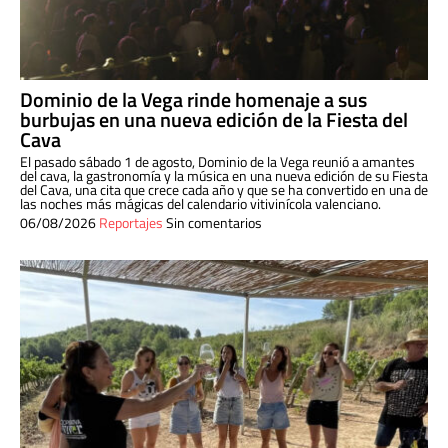
Dominio de la Vega rinde homenaje a sus
burbujas en una nueva edición de la Fiesta del
Cava
El pasado sábado 1 de agosto, Dominio de la Vega reunió a amantes
del cava, la gastronomía y la música en una nueva edición de su Fiesta
del Cava, una cita que crece cada año y que se ha convertido en una de
las noches más mágicas del calendario vitivinícola valenciano.
06/08/2026
Reportajes
Sin comentarios