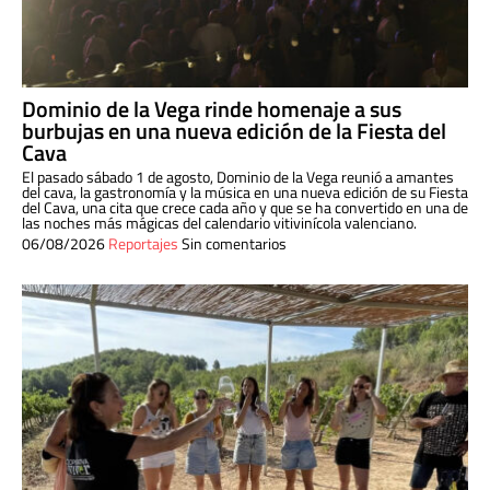
Dominio de la Vega rinde homenaje a sus
burbujas en una nueva edición de la Fiesta del
Cava
El pasado sábado 1 de agosto, Dominio de la Vega reunió a amantes
del cava, la gastronomía y la música en una nueva edición de su Fiesta
del Cava, una cita que crece cada año y que se ha convertido en una de
las noches más mágicas del calendario vitivinícola valenciano.
06/08/2026
Reportajes
Sin comentarios