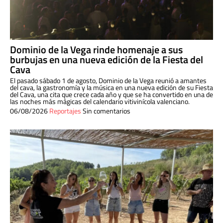
Dominio de la Vega rinde homenaje a sus
burbujas en una nueva edición de la Fiesta del
Cava
El pasado sábado 1 de agosto, Dominio de la Vega reunió a amantes
del cava, la gastronomía y la música en una nueva edición de su Fiesta
del Cava, una cita que crece cada año y que se ha convertido en una de
las noches más mágicas del calendario vitivinícola valenciano.
06/08/2026
Reportajes
Sin comentarios