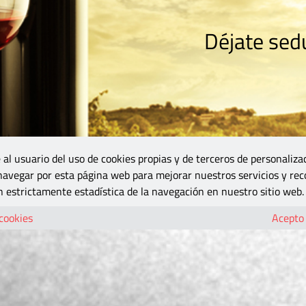
Déjate sedu
RISMO
ZONA DO
VINOS Y MÁS
GASTRONOMÍA
BLOGS
5B
 al usuario del uso de cookies propias y de terceros de personaliza
 navegar por esta página web para mejorar nuestros servicios y rec
 estrictamente estadística de la navegación en nuestro sitio web.
 cookies
Acepto