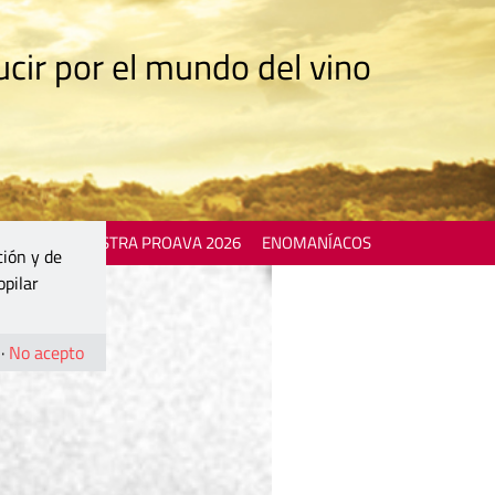
cir por el mundo del vino
 EVENTS
MOSTRA PROAVA 2026
ENOMANÍACOS
ción y de
opilar
·
No acepto