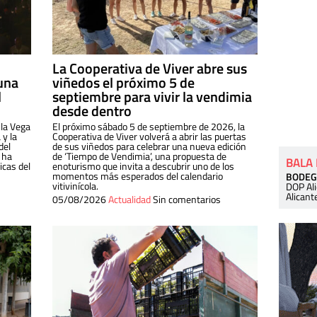
La Cooperativa de Viver abre sus
una
viñedos el próximo 5 de
l
septiembre para vivir la vendimia
desde dentro
 la Vega
El próximo sábado 5 de septiembre de 2026, la
 y la
Cooperativa de Viver volverá a abrir las puertas
del
de sus viñedos para celebrar una nueva edición
 ha
de ‘Tiempo de Vendimia’, una propuesta de
BALA
cas del
enoturismo que invita a descubrir uno de los
momentos más esperados del calendario
BODEG
vitivinícola.
DOP Al
Alicant
05/08/2026
Actualidad
Sin comentarios