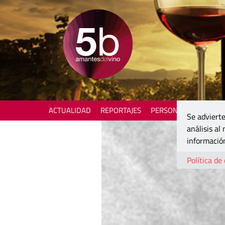
ACTUALIDAD
REPORTAJES
PERSONAJES
ENOTU
Se advierte
análisis al
información
Política de