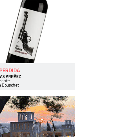
 PERDIDA
AS ARRÁEZ
icante
e Bouschet