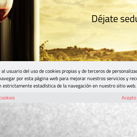
Déjate sedu
RISMO
ZONA DO
VINOS Y MÁS
GASTRONOMÍA
BLOGS
5B
 al usuario del uso de cookies propias y de terceros de personaliza
 navegar por esta página web para mejorar nuestros servicios y rec
 estrictamente estadística de la navegación en nuestro sitio web.
 cookies
Acepto