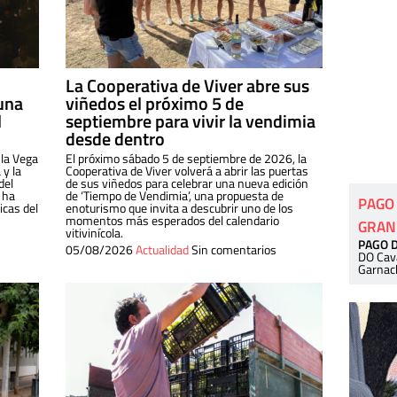
La Cooperativa de Viver abre sus
una
viñedos el próximo 5 de
l
septiembre para vivir la vendimia
desde dentro
 la Vega
El próximo sábado 5 de septiembre de 2026, la
 y la
Cooperativa de Viver volverá a abrir las puertas
del
de sus viñedos para celebrar una nueva edición
 ha
de ‘Tiempo de Vendimia’, una propuesta de
PAGO
cas del
enoturismo que invita a descubrir uno de los
momentos más esperados del calendario
GRAN
vitivinícola.
PAGO 
05/08/2026
Actualidad
Sin comentarios
DO Cav
Garnac