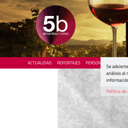
ACTUALIDAD
REPORTAJES
PERSONAJES
ENOTU
Se advierte
análisis al
información
Política de