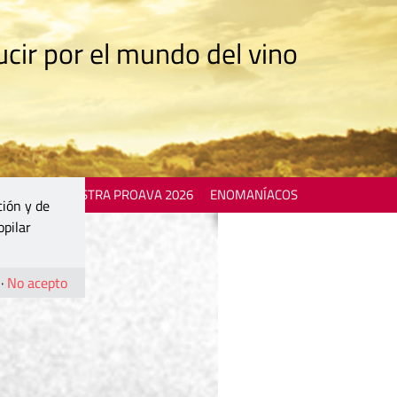
cir por el mundo del vino
 EVENTS
MOSTRA PROAVA 2026
ENOMANÍACOS
ción y de
opilar
·
No acepto