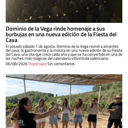
Dominio de la Vega rinde homenaje a sus
burbujas en una nueva edición de la Fiesta del
Cava
El pasado sábado 1 de agosto, Dominio de la Vega reunió a amantes
del cava, la gastronomía y la música en una nueva edición de su Fiesta
del Cava, una cita que crece cada año y que se ha convertido en una de
las noches más mágicas del calendario vitivinícola valenciano.
06/08/2026
Reportajes
Sin comentarios