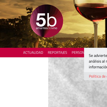
ACTUALIDAD
REPORTAJES
PERSONAJES
ENOTU
Se advierte
análisis al
información
Política de