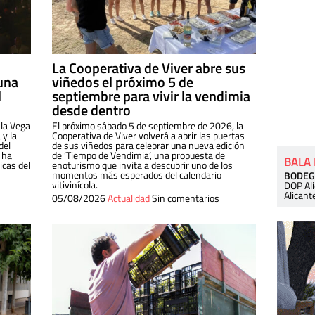
La Cooperativa de Viver abre sus
una
viñedos el próximo 5 de
l
septiembre para vivir la vendimia
desde dentro
 la Vega
El próximo sábado 5 de septiembre de 2026, la
 y la
Cooperativa de Viver volverá a abrir las puertas
del
de sus viñedos para celebrar una nueva edición
 ha
de ‘Tiempo de Vendimia’, una propuesta de
BALA
cas del
enoturismo que invita a descubrir uno de los
momentos más esperados del calendario
BODEG
vitivinícola.
DOP Al
Alicant
05/08/2026
Actualidad
Sin comentarios