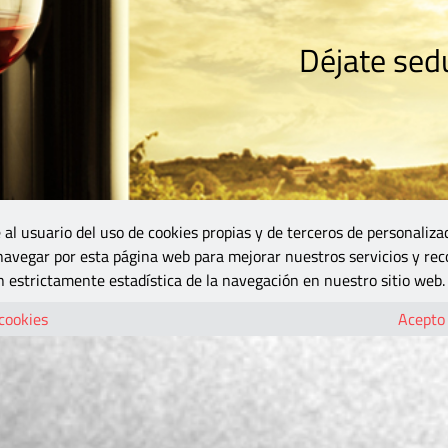
Déjate sedu
RISMO
ZONA DO
VINOS Y MÁS
GASTRONOMÍA
BLOGS
5B
 al usuario del uso de cookies propias y de terceros de personaliza
 navegar por esta página web para mejorar nuestros servicios y rec
 estrictamente estadística de la navegación en nuestro sitio web.
 cookies
Acepto