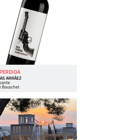
 PERDIDA
AS ARRÁEZ
icante
e Bouschet