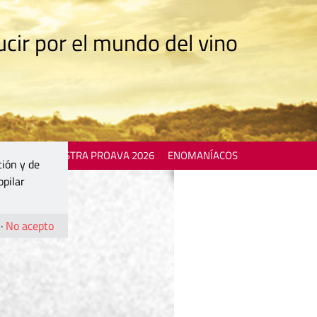
cir por el mundo del vino
 EVENTS
MOSTRA PROAVA 2026
ENOMANÍACOS
ción y de
opilar
·
No acepto