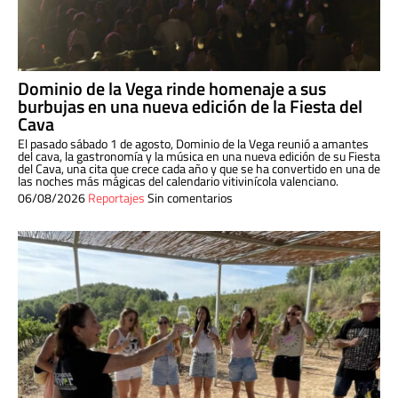
Dominio de la Vega rinde homenaje a sus
burbujas en una nueva edición de la Fiesta del
Cava
El pasado sábado 1 de agosto, Dominio de la Vega reunió a amantes
del cava, la gastronomía y la música en una nueva edición de su Fiesta
del Cava, una cita que crece cada año y que se ha convertido en una de
las noches más mágicas del calendario vitivinícola valenciano.
06/08/2026
Reportajes
Sin comentarios