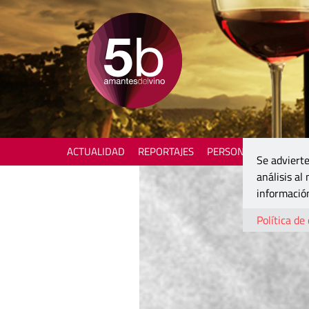
ACTUALIDAD
REPORTAJES
PERSONAJES
ENOTU
Se advierte
análisis al
información
Política de