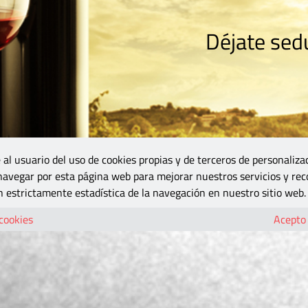
Déjate sedu
RISMO
ZONA DO
VINOS Y MÁS
GASTRONOMÍA
BLOGS
5B
 al usuario del uso de cookies propias y de terceros de personaliza
 navegar por esta página web para mejorar nuestros servicios y rec
 estrictamente estadística de la navegación en nuestro sitio web.
 cookies
Acepto