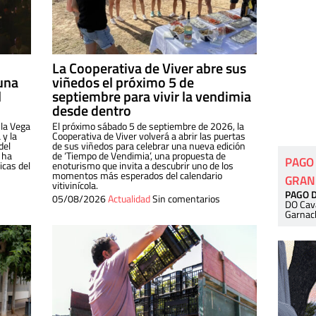
La Cooperativa de Viver abre sus
una
viñedos el próximo 5 de
l
septiembre para vivir la vendimia
desde dentro
 la Vega
El próximo sábado 5 de septiembre de 2026, la
 y la
Cooperativa de Viver volverá a abrir las puertas
del
de sus viñedos para celebrar una nueva edición
 ha
de ‘Tiempo de Vendimia’, una propuesta de
PAGO
cas del
enoturismo que invita a descubrir uno de los
momentos más esperados del calendario
GRAN
vitivinícola.
PAGO 
05/08/2026
Actualidad
Sin comentarios
DO Cav
Garnac