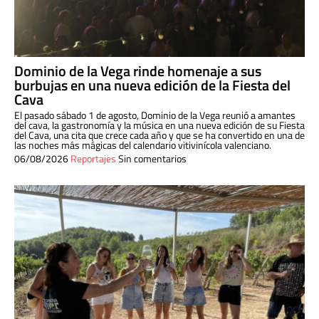
Dominio de la Vega rinde homenaje a sus
burbujas en una nueva edición de la Fiesta del
Cava
El pasado sábado 1 de agosto, Dominio de la Vega reunió a amantes
del cava, la gastronomía y la música en una nueva edición de su Fiesta
del Cava, una cita que crece cada año y que se ha convertido en una de
las noches más mágicas del calendario vitivinícola valenciano.
06/08/2026
Reportajes
Sin comentarios