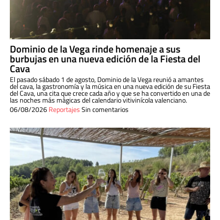
Dominio de la Vega rinde homenaje a sus
burbujas en una nueva edición de la Fiesta del
Cava
El pasado sábado 1 de agosto, Dominio de la Vega reunió a amantes
del cava, la gastronomía y la música en una nueva edición de su Fiesta
del Cava, una cita que crece cada año y que se ha convertido en una de
las noches más mágicas del calendario vitivinícola valenciano.
06/08/2026
Reportajes
Sin comentarios