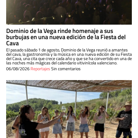
Dominio de la Vega rinde homenaje a sus
burbujas en una nueva edición de la Fiesta del
Cava
El pasado sábado 1 de agosto, Dominio de la Vega reunió a amantes
del cava, la gastronomía y la música en una nueva edición de su Fiesta
del Cava, una cita que crece cada año y que se ha convertido en una de
las noches más mágicas del calendario vitivinícola valenciano.
06/08/2026
Reportajes
Sin comentarios