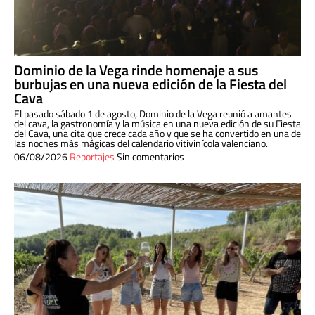
Dominio de la Vega rinde homenaje a sus
burbujas en una nueva edición de la Fiesta del
Cava
El pasado sábado 1 de agosto, Dominio de la Vega reunió a amantes
del cava, la gastronomía y la música en una nueva edición de su Fiesta
del Cava, una cita que crece cada año y que se ha convertido en una de
las noches más mágicas del calendario vitivinícola valenciano.
06/08/2026
Reportajes
Sin comentarios