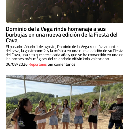
Dominio de la Vega rinde homenaje a sus
burbujas en una nueva edición de la Fiesta del
Cava
El pasado sábado 1 de agosto, Dominio de la Vega reunió a amantes
del cava, la gastronomía y la música en una nueva edición de su Fiesta
del Cava, una cita que crece cada año y que se ha convertido en una de
las noches más mágicas del calendario vitivinícola valenciano.
06/08/2026
Reportajes
Sin comentarios