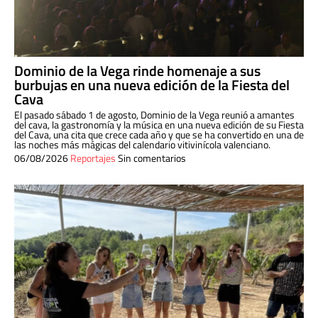
Dominio de la Vega rinde homenaje a sus
burbujas en una nueva edición de la Fiesta del
Cava
El pasado sábado 1 de agosto, Dominio de la Vega reunió a amantes
del cava, la gastronomía y la música en una nueva edición de su Fiesta
del Cava, una cita que crece cada año y que se ha convertido en una de
las noches más mágicas del calendario vitivinícola valenciano.
06/08/2026
Reportajes
Sin comentarios