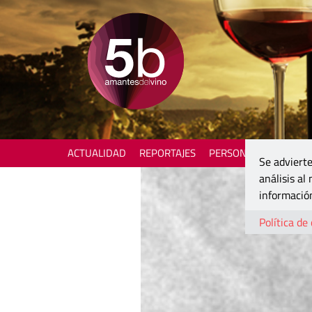
ACTUALIDAD
REPORTAJES
PERSONAJES
ENOTU
Se advierte
análisis al
información
Política de