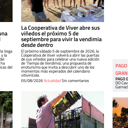
La Cooperativa de Viver abre sus
una
viñedos el próximo 5 de
l
septiembre para vivir la vendimia
desde dentro
 la Vega
El próximo sábado 5 de septiembre de 2026, la
 y la
Cooperativa de Viver volverá a abrir las puertas
del
de sus viñedos para celebrar una nueva edición
 ha
de ‘Tiempo de Vendimia’, una propuesta de
PAGO
cas del
enoturismo que invita a descubrir uno de los
momentos más esperados del calendario
GRAN
vitivinícola.
PAGO 
05/08/2026
Actualidad
Sin comentarios
DO Cav
Garnac