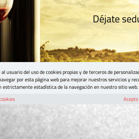
Déjate sedu
RISMO
ZONA DO
VINOS Y MÁS
GASTRONOMÍA
BLOGS
5B
 al usuario del uso de cookies propias y de terceros de personaliza
 navegar por esta página web para mejorar nuestros servicios y rec
 estrictamente estadística de la navegación en nuestro sitio web.
 cookies
Acepto