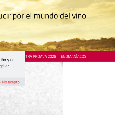
cir por el mundo del vino
 EVENTS
MOSTRA PROAVA 2026
ENOMANÍACOS
ción y de
opilar
·
No acepto